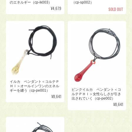
のエネルギー（cp-ik003）
（cp-sp002）
¥4,679
SOLD OUT
イルカ ペンダント＜コルテＰ
ＨＩ＞オールインワンのエネル
ピンクイルカ ペンダント＜コ
ギーを纏う（cp-pe001）
ルテＰＨＩ＞女性らしさが引き
¥8,641
出されていく（cp-pe002）
¥8,641