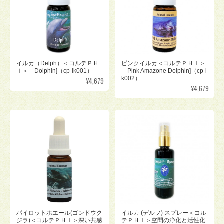
イルカ（Delph）＜コルテＰＨ
ピンクイルカ＜コルテＰＨＩ＞
Ｉ＞「Dolphin]（cp-ik001）
「Pink Amazone Dolphin]（cp-i
k002）
¥4,679
¥4,679
パイロットホエール(ゴンドウク
イルカ (デルフ) スプレー＜コル
ジラ)＜コルテＰＨＩ＞深い共感
テＰＨＩ＞空間の浄化と活性化