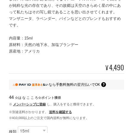
が純粋な光の存在であり、その故郷は天空のきらめく星の中にあ
って私たちはその写し鏡であることを思い出させてくれます。
マンザニータ、ラベンダー、パインなどとのブレンドもおすすめ
です。
内容量：15ml
原材料：天然の地下水、加塩ブランデー
原産地：アメリカ
4,490
¥
なら
手数料無料の
翌月払いでOK
44
☆は な こ こ ろ☆ポイント
獲得
※
メンバーシップに登録
し、購入をすると獲得できます。
※別途送料がかかります。
送料を確認する
※¥10,000以上のご注文で国内送料が無料になります。
種類