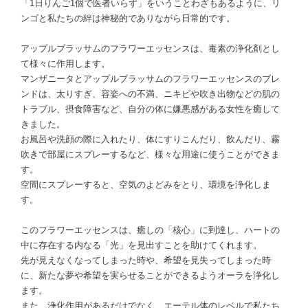
「1日りんご1個で医者いらず」をいうことわざもあるように、リ
ンゴと私たちの絆は神秘的でありながら日常的です。
アップルブラッサムのフラワーエッセンスは、毒素の浄化剤とし
て様々に作用します。
マンザニータとアップルブラッサムのフラワーエッセンスのブレ
ンドは、太りすぎ、容姿への不満、ニキビや吹き出物などの肌の
トラブル、摂食障害など、自分の体に嫌悪感がある女性を癒して
きました。
お風呂や洗顔の際に入れたり、体にすりこんだり、飲んだり、霧
吹きで部屋にスプレーするなど、様々な用途に使うことができま
す。
空間にスプレーすると、空気のよどみをとり、環境を浄化しま
す。
このフラワーエッセンスは、癒しの「核心」に到達し、ハートの
中に存在する内なる「光」を見出すことを助けてくれます。
先が見えなくなってしまった時や、希望を見失ってしまった時
に、新たな夢や希望を実らせることができるようオーラを浄化し
ます。
また、浄化作用があるだけでなく、エーテル体のレベルで私たち