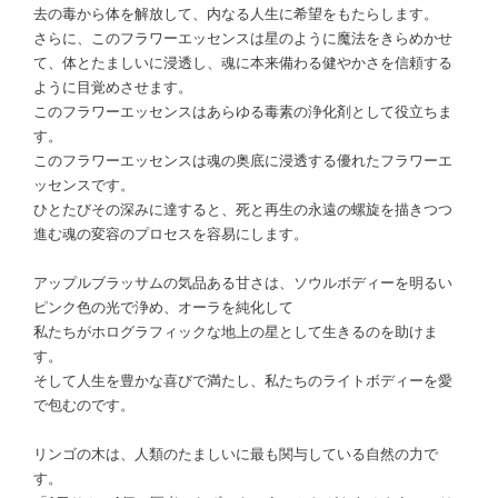
去の毒から体を解放して、内なる人生に希望をもたらします。
さらに、このフラワーエッセンスは星のように魔法をきらめかせ
て、体とたましいに浸透し、魂に本来備わる健やかさを信頼する
ように目覚めさせます。
このフラワーエッセンスはあらゆる毒素の浄化剤として役立ちま
す。
このフラワーエッセンスは魂の奥底に浸透する優れたフラワーエ
ッセンスです。
ひとたびその深みに達すると、死と再生の永遠の螺旋を描きつつ
進む魂の変容のプロセスを容易にします。
アップルブラッサムの気品ある甘さは、ソウルボディーを明るい
ピンク色の光で浄め、オーラを純化して
私たちがホログラフィックな地上の星として生きるのを助けま
す。
そして人生を豊かな喜びで満たし、私たちのライトボディーを愛
で包むのです。
リンゴの木は、人類のたましいに最も関与している自然の力で
す。