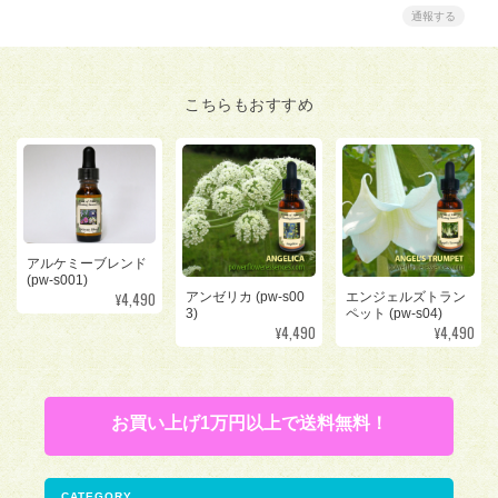
通報する
こちらもおすすめ
アルケミーブレンド
(pw-s001)
¥4,490
アンゼリカ (pw-s00
エンジェルズトラン
3)
ペット (pw-s04)
¥4,490
¥4,490
お買い上げ1万円以上で送料無料！
CATEGORY