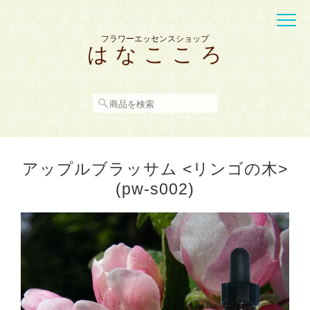
フラワーエッセンスショップ
は な こ こ ろ
アップルブラッサム <リンゴの木>
(pw-s002)