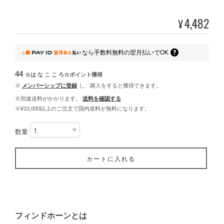
4,482
¥
なら
手数料無料の
翌月払いでOK
44
☆は な こ こ ろ☆ポイント
獲得
※
メンバーシップに登録
し、購入をすると獲得できます。
※別途送料がかかります。
送料を確認する
※¥10,000以上のご注文で国内送料が無料になります。
数量
カートに入れる
フィンドホーンとは