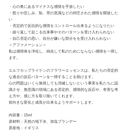
・心の奥にあるマイナスな感情を手放したい
・怒りや悲しみ、恥、罪の意識などの抑圧された感情を開放した
い
・否定的で反抗的な感情をコントロール出来るようになりたい
・繰り返して起こる出来事やそのパターンを受け入れられない
・自己否定の思い、自分が嫌いな部分をを受け入れられない
＜アファメーション＞
私は感情体を浄化し、純化して私のためにならない感情を一掃し
ます。
エルフカップライケンのフラワーエッセンスは、私たちの否定的
な過去の反応パターンを一掃することを助けます。
心の問題はいくら無視しても消滅しないという事実を私たちに認
識させ、無意識の領域にある否定的、感情的な反応や、有害な考
え方や、感じ方を取り除いてくれます。
前向きな変化と成長が出来るようサポートします。
内容量：15ml
原材料：天然の地下水、加塩ブランデー
原産地：イギリス