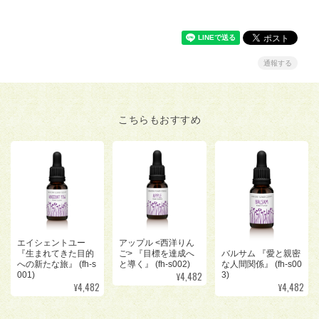
通報する
こちらもおすすめ
アップル <西洋りん
エイシェントユー
バルサム 『愛と親密
ご> 『目標を達成へ
『生まれてきた目的
な人間関係』 (fh-s00
と導く』 (fh-s002)
への新たな旅』 (fh-s
¥4,482
3)
001)
¥4,482
¥4,482