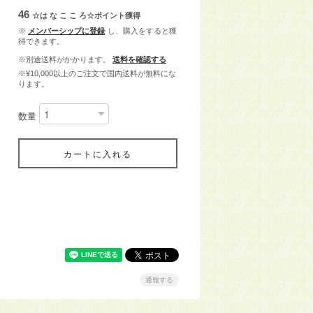
46
☆は な こ こ ろ☆ポイント
獲得
※
メンバーシップに登録
し、購入をすると獲
得できます。
※別途送料がかかります。
送料を確認する
※¥10,000以上のご注文で国内送料が無料にな
ります。
数量
カートに入れる
通報する