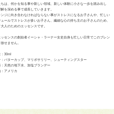
たちは、何かを知る事や新しい領域、新しい体験に小さな一歩を踏み出し
理解を深める事で成長していきます。
レンジに向き合わなければならない事がストレスになるお子さんや、忙しい
ジュールでストレスが多いお子さん、繊細な心の持ち主のお子さんのため、
て大人のためのエッセンスです。
エッセンスの創始者イーシャ・ラーナー女史自身も忙しい日常でこのブレン
手放せません。
：30ml
分：バターカップ、マリポサリリー、シューティングスター
料：天然の地下水、加塩ブランデー
地：アメリカ