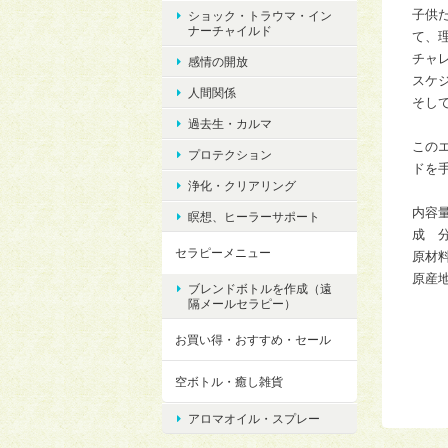
子供
ショック・トラウマ・イン
ナーチャイルド
て、
チャ
感情の開放
スケ
人間関係
そし
過去生・カルマ
この
プロテクション
ドを
浄化・クリアリング
内容量
瞑想、ヒーラーサポート
成 
セラピーメニュー
原材
原産
ブレンドボトルを作成（遠
隔メールセラピー）
お買い得・おすすめ・セール
空ボトル・癒し雑貨
アロマオイル・スプレー