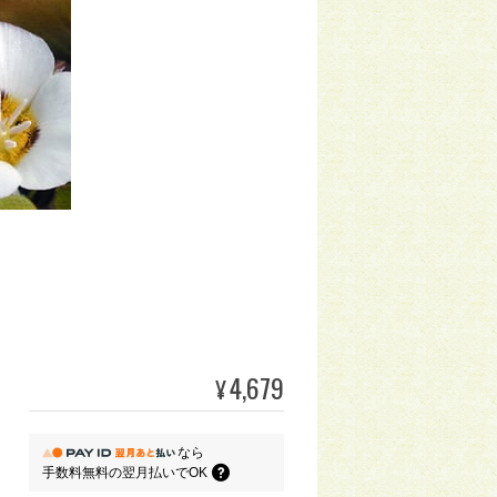
4,679
¥
なら
手数料無料の
翌月払いでOK