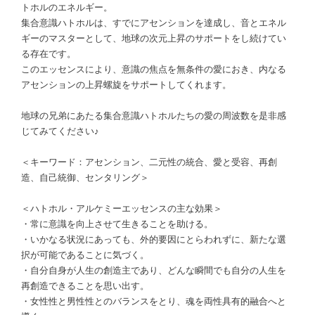
トホルのエネルギー。
集合意識ハトホルは、すでにアセンションを達成し、音とエネル
ギーのマスターとして、地球の次元上昇のサポートをし続けてい
る存在です。
このエッセンスにより、意識の焦点を無条件の愛におき、内なる
アセンションの上昇螺旋をサポートしてくれます。
地球の兄弟にあたる集合意識ハトホルたちの愛の周波数を是非感
じてみてください♪
＜キーワード：アセンション、二元性の統合、愛と受容、再創
造、自己統御、センタリング＞
＜ハトホル・アルケミーエッセンスの主な効果＞
・常に意識を向上させて生きることを助ける。
・いかなる状況にあっても、外的要因にとらわれずに、新たな選
択が可能であることに気づく。
・自分自身が人生の創造主であり、どんな瞬間でも自分の人生を
再創造できることを思い出す。
・女性性と男性性とのバランスをとり、魂を両性具有的融合へと