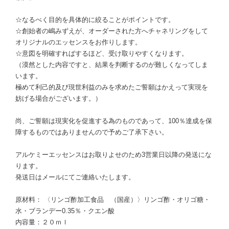
☆なるべく目的を具体的に絞ることがポイントです。
☆創始者の嶋みずえが、オーダーされた方へチャネリングをして
オリジナルのエッセンスをお作りします。
☆意図を明確すればするほど、受け取りやすくなります。
（漠然とした内容ですと、結果を判断するのが難しくなってしま
います。
極めて利己的及び現世利益のみを求めたご誓願はかえって実現を
妨げる場合がございます。）
尚、ご誓願は現実化を促進する為のものであって、100％達成を保
障するものではありませんので予めご了承下さい。
アルケミーエッセンスはお取りよせのため3営業日以降の発送にな
ります。
発送日はメールにてご連絡いたします。
原材料： 〈リンゴ酢加工食品 （国産）〉リンゴ酢・オリゴ糖・
水・ブランデー0.35％・クエン酸
内容量：２０ｍｌ