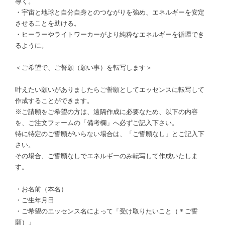
導く。
・宇宙と地球と自分自身とのつながりを強め、エネルギーを安定
させることを助ける。
・ヒーラーやライトワーカーがより純粋なエネルギーを循環でき
るように。
＜ご希望で、ご誓願（願い事）を転写します＞
叶えたい願いがありましたらご誓願としてエッセンスに転写して
作成することができます。
※ご請願をご希望の方は、遠隔作成に必要なため、以下の内容
を、ご注文フォームの「備考欄」へ必ずご記入下さい。
特に特定のご誓願がいらない場合は、「ご誓願なし」とご記入下
さい。
その場合、ご誓願なしでエネルギーのみ転写して作成いたしま
す。
・お名前（本名）
・ご生年月日
・ご希望のエッセンス名によって「受け取りたいこと（＊ご誓
願）」