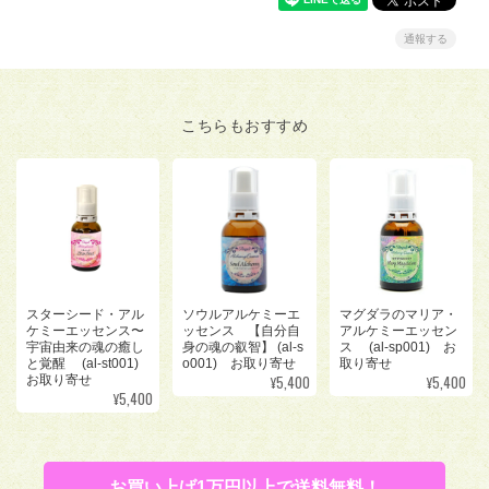
通報する
こちらもおすすめ
スターシード・アル
ソウルアルケミーエ
マグダラのマリア・
ケミーエッセンス〜
ッセンス 【自分自
アルケミーエッセン
宇宙由来の魂の癒し
身の魂の叡智】 (al-s
ス (al-sp001) お
と覚醒 (al-st001)
o001) お取り寄せ
取り寄せ
¥5,400
¥5,400
お取り寄せ
¥5,400
お買い上げ1万円以上で送料無料！