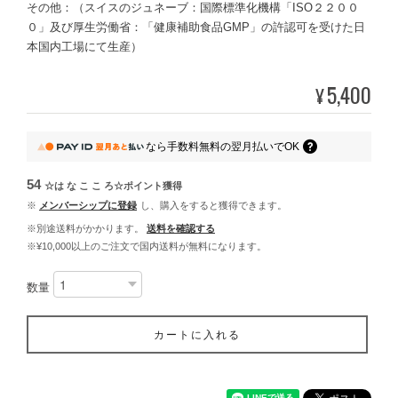
その他：（スイスのジュネーブ：国際標準化機構「ISO２２００
０」及び厚生労働省：「健康補助食品GMP」の許認可を受けた日
本国内工場にて生産）
5,400
¥
なら
手数料無料の
翌月払いでOK
54
☆は な こ こ ろ☆ポイント
獲得
※
メンバーシップに登録
し、購入をすると獲得できます。
※別途送料がかかります。
送料を確認する
※¥10,000以上のご注文で国内送料が無料になります。
数量
カートに入れる