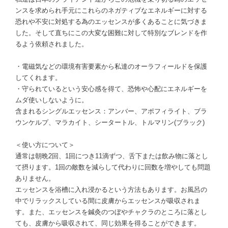
ンスを求められ手元にこれらのネガティブなエネルギーに対する
恐れや不安に対処する為のエッセンスが多くあることに気づきま
した。そして直ちにこの大変な困難に対して特別なブレンドを作
るよう依頼されました。
・電磁気などの環境有害要素から私達のオーラフィールドを保護
してくれます。
・守られているという安心感を得て、恐怖や心配にエネルギーを
ムダ使いしないように。
含まれるシングルエッセンス：アンバー、アポフィライト、ブラ
ウンケルプ、マラカイト、シータートル、トルマリン(ブラック)
＜使い方について＞
通常は朝晩2回、1回につき11滴ずつ、舌下または飲み物に落とし
て摂ります。1回の敵数を減らして代わりに回数を増やしても問題
ありません。
エッセンスを浴槽に入れ浸かるという方法もあります。お風呂の
中でリラックスしている間に皮膚からエッセンスが吸収されま
す。また、エッセンスを鍼灸のつぼやチャクラのところに落とし
ても、皮膚から吸収されて、同じ効果を得ることができます。