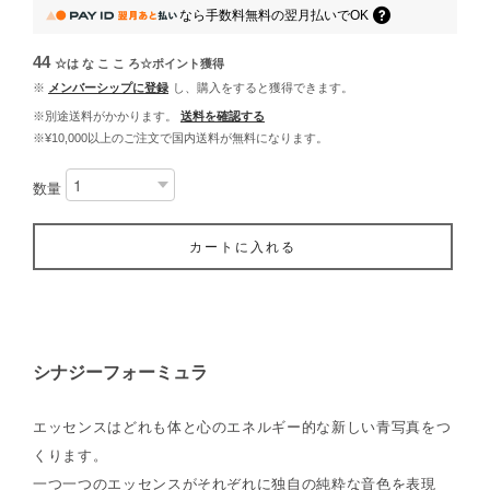
なら
手数料無料の
翌月払いでOK
44
☆は な こ こ ろ☆ポイント
獲得
※
メンバーシップに登録
し、購入をすると獲得できます。
※別途送料がかかります。
送料を確認する
※¥10,000以上のご注文で国内送料が無料になります。
数量
カートに入れる
シナジーフォーミュラ
エッセンスはどれも体と心のエネルギー的な新しい青写真をつ
くります。
一つ一つのエッセンスがそれぞれに独自の純粋な音色を表現