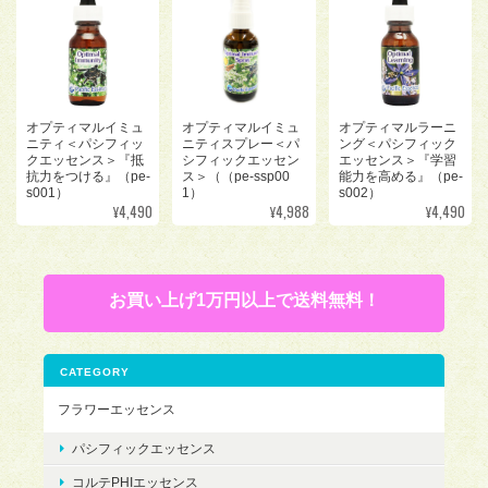
オプティマルイミュ
オプティマルイミュ
オプティマルラーニ
ニティ＜パシフィッ
ニティスプレー＜パ
ング＜パシフィック
クエッセンス＞『抵
シフィックエッセン
エッセンス＞『学習
抗力をつける』（pe-
ス＞（（pe-ssp00
能力を高める』（pe-
s001）
1）
s002）
¥4,490
¥4,988
¥4,490
お買い上げ1万円以上で送料無料！
CATEGORY
フラワーエッセンス
パシフィックエッセンス
コルテPHIエッセンス