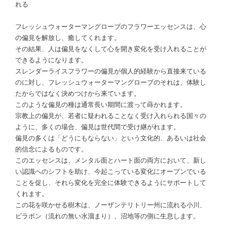
れる
フレッシュウォーターマングローブのフラワーエッセンスは、心
の偏見を解放し、癒してくれます。
その結果、人は偏見をなくして心を開き変化を受け入れることが
できるようになります。
スレンダーライスフラワーの偏見が個人的経験から直接来ている
のに対し、フレッシュウォーターマングローブのそれは、体験し
たからではなく決めつけから来ています。
このような偏見の種は通常長い期間に渡って蒔かれます。
宗教上の偏見が、若者に疑われることなく受け入れられる国々の
ように、多くの場合、偏見は世代間で受け継がれます。
偏見の多くは「どうにもならない」という文化的、あるいは社会
的信念によるものです。
このエッセンスは、メンタル面とハート面の両方において、新し
い認識へのシフトを助け、今起こっている変化にオープンでいる
ことを促し、それら変化を完全に体験できるようにサポートして
くれます。
この花を咲かせる樹木は、ノーザンテリトリー州に流れる小川、
ビラボン（流れの無い水溜まり）、沼地等の側に生息します。