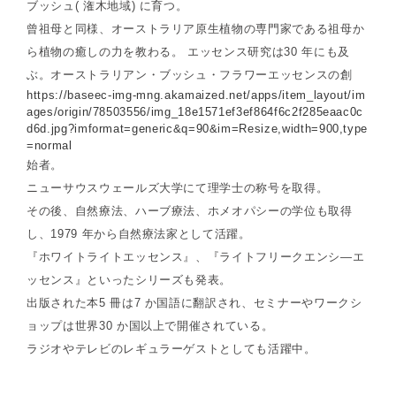
ブッシュ( 潅木地域) に育つ。
曾祖母と同様、オーストラリア原生植物の専門家である祖母か
ら植物の癒しの力を教わる。 エッセンス研究は30 年にも及
ぶ。オーストラリアン・ブッシュ・フラワーエッセンスの創
https://baseec-img-mng.akamaized.net/apps/item_layout/im
ages/origin/78503556/img_18e1571ef3ef864f6c2f285eaac0c
d6d.jpg?imformat=generic&q=90&im=Resize,width=900,type
=normal
始者。
ニューサウスウェールズ大学にて理学士の称号を取得。
その後、自然療法、ハーブ療法、ホメオパシーの学位も取得
し、1979 年から自然療法家として活躍。
『ホワイトライトエッセンス』、『ライトフリークエンシ―エ
ッセンス』といったシリーズも発表。
出版された本5 冊は7 か国語に翻訳され、セミナーやワークシ
ョップは世界30 か国以上で開催されている。
ラジオやテレビのレギュラーゲストとしても活躍中。