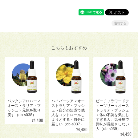
通報する
こちらもおすすめ
バンクシアロバー＜
ハイバーシア＜オー
ピーチフラワードテ
オーストラリア・ブ
ストラリア・ブッシ
ィーツリー＜オース
ッシュ＞元気を取り
ュ＞自分の知識で他
トラリア・ブッシュ
戻す（ob-s038）
人をコントロールし
＞体の不調を気にし
¥4,490
ようとする・自分に
すぎる人、気分屋で
厳しい（ob-s037）
興味が長続きしない
¥4,490
人（ob-s039）
¥4,490