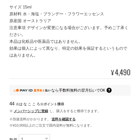
サイズ 15ml
原材料 水・海塩・ブランデー・フラワーエッセンス
原産国 オーストラリア
注意事項 デザインが変更になる場合がございます。予めご了承く
ださい。
本品は化粧品や医薬品ではありません。
効果は個人によって異なり、特定の効果を保証するというもので
はありません。
4,490
¥
なら
手数料無料の
翌月払いでOK
44
☆は な こ こ ろ☆ポイント
獲得
※
メンバーシップに登録
し、購入をすると獲得できます。
※別途送料がかかります。
送料を確認する
※¥10,000以上のご注文で国内送料が無料になります。
数量