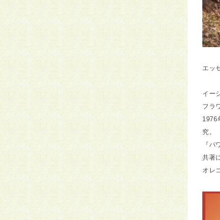
エッ
イーシャ
フラ
19
究。
『パ
共著に
オレ