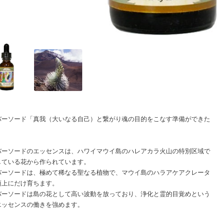
バーソード「真我（大いなる自己）と繋がり魂の目的をこなす準備ができた
」
バーソードのエッセンスは、ハワイマウイ島のハレアカラ火山の特別区域で
している花から作られています。
バーソードは、極めて稀なる聖なる植物で、マウイ島のハラアケアクレータ
頂上にだけ育ちます。
バーソードは島の花として高い波動を放っており、浄化と霊的目覚めという
エッセンスの働きを強めます。