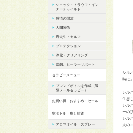
ショック・トラウマ・イン
ナーチャイルド
感情の開放
人間関係
過去生・カルマ
プロテクション
浄化・クリアリング
瞑想、ヒーラーサポート
シル
セラピーメニュー
時に
ブレンドボトルを作成（遠
隔メールセラピー）
シル
生息
お買い得・おすすめ・セール
シル
ーの
空ボトル・癒し雑貨
シル
アロマオイル・スプレー
火の