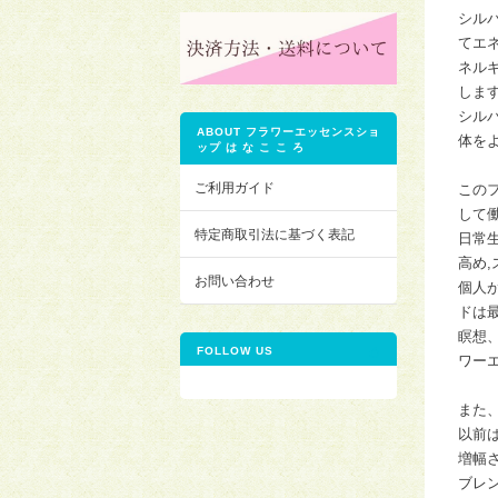
シル
てエ
ネル
しま
シル
ABOUT フラワーエッセンスショ
体を
ップ は な こ こ ろ
ご利用ガイド
この
して
特定商取引法に基づく表記
日常
高め
お問い合わせ
個人
ドは
瞑想
FOLLOW US
ワー
また
以前
増幅
ブレ