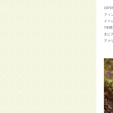
197
フィ
イー
7年
主に
アメ