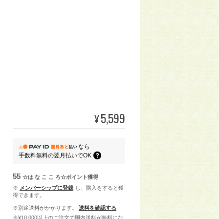
5,599
¥
なら
手数料無料の
翌月払いでOK
55
☆は な こ こ ろ☆ポイント
獲得
※
メンバーシップに登録
し、購入をすると獲
得できます。
※別途送料がかかります。
送料を確認する
※¥10,000以上のご注文で国内送料が無料にな