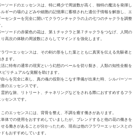
バーソードのエッセンスは、特に稀少で周波数が高く、独特の魔法を発揮し
ネルギーの場のよどみや細胞の記憶庫に蓄積された遺伝子情報を解放し、エ
ギーセンターを完全に開いてクラウンチャクラの上の七つのチャクラを調整
す。
バーソードの赤紫色の花は、第１チャクラと第７チャクラをつなげ、人間の
より高次の体験の周波数にさらしてマインドを強化します。
フラワーエッセンスは、その剣の形をした葉とともに真実を伝える先駆者と
働きます。
生活に特有の通常の現実という幻想のベールを切り裂き、人類の知性全般を
,スピリチュアルな覚醒を助けます。
が自らを完全に表し、真の魂の役割をこなす準備が出来た時、シルバーソー
最善のエッセンスです。
、霊的な旅、リトリート、チャネリングなどをされる際におすすめするフラ
エッセンスです。
、このエッセンスには、背骨を整え、不調を癒す働きがあります。
は単体での使用をおすすめしていましたが、ブレンドすると他の花の働きを
させる働きがあることが分かったため、現在は他のフラワーエッセンスとの
ンドもおすすめしています。