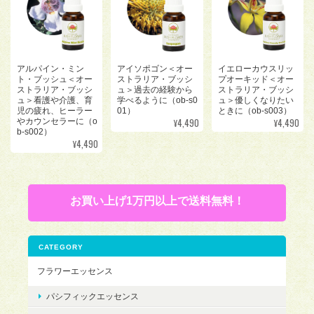
アルパイン・ミン
アイソポゴン＜オー
イエローカウスリッ
ト・ブッシュ＜オー
ストラリア・ブッシ
プオーキッド＜オー
ストラリア・ブッシ
ュ＞過去の経験から
ストラリア・ブッシ
ュ＞看護や介護、育
学べるように（ob-s0
ュ＞優しくなりたい
児の疲れ、ヒーラー
01）
ときに（ob-s003）
¥4,490
¥4,490
やカウンセラーに（o
b-s002）
¥4,490
お買い上げ1万円以上で送料無料！
CATEGORY
フラワーエッセンス
パシフィックエッセンス