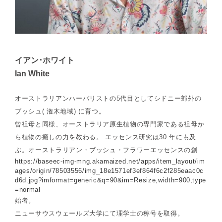
イアン･ホワイト
Ian White
オーストラリアンハーバリストの5代目としてシドニー郊外の
ブッシュ( 潅木地域) に育つ。
曾祖母と同様、オーストラリア原生植物の専門家である祖母か
ら植物の癒しの力を教わる。 エッセンス研究は30 年にも及
ぶ。オーストラリアン・ブッシュ・フラワーエッセンスの創
https://baseec-img-mng.akamaized.net/apps/item_layout/im
ages/origin/78503556/img_18e1571ef3ef864f6c2f285eaac0c
d6d.jpg?imformat=generic&q=90&im=Resize,width=900,type
=normal
始者。
ニューサウスウェールズ大学にて理学士の称号を取得。