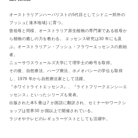
オーストラリアンハーバリストの5代目としてシドニー郊外の
ブッシュ( 潅木地域) に育つ。
曾祖母と同様、オーストラリア原生植物の専門家である祖母か
ら植物の癒しの力を教わる。 エッセンス研究は30 年にも及
ぶ。オーストラリアン・ブッシュ・フラワーエッセンスの創始
者。
ニューサウスウェールズ大学にて理学士の称号を取得。
その後、自然療法、ハーブ療法、ホメオパシーの学位も取得
し、1979 年から自然療法家として活躍。
『ホワイトライトエッセンス』、『ライトフリークエンシ―エ
ッセンス』といったシリーズも発表。
出版された本5 冊は7 か国語に翻訳され、セミナーやワークシ
ョップは世界30 か国以上で開催されている。
ラジオやテレビのレギュラーゲストとしても活躍中。