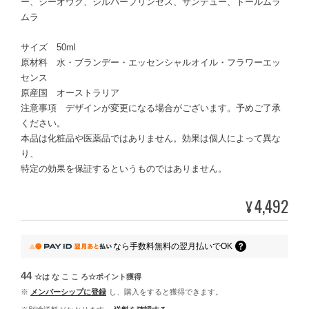
ー、シーオウク、シルバープリンセス、サンデュー、トールムラ
ムラ
サイズ 50ml
原材料 水・ブランデー・エッセンシャルオイル・フラワーエッ
センス
原産国 オーストラリア
注意事項 デザインが変更になる場合がございます。予めご了承
ください。
本品は化粧品や医薬品ではありません。効果は個人によって異な
り、
特定の効果を保証するというものではありません。
4,492
¥
なら
手数料無料の
翌月払いでOK
44
☆は な こ こ ろ☆ポイント
獲得
※
メンバーシップに登録
し、購入をすると獲得できます。