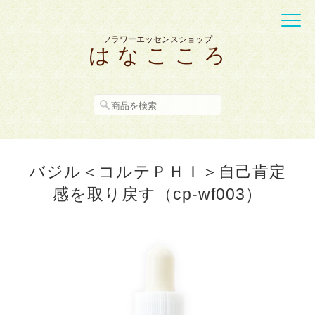
フラワーエッセンスショップ
は な こ こ ろ
バジル＜コルテＰＨＩ＞自己肯定
感を取り戻す（cp-wf003）