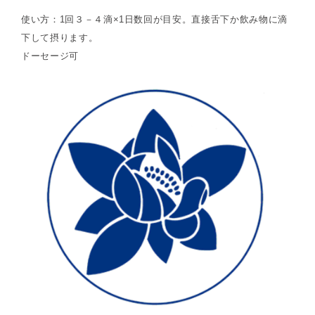
使い方：1回３－４滴×1日数回が目安。直接舌下か飲み物に滴
下して摂ります。
ドーセージ可