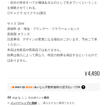
・自分の存在すべてが価値あるものとして生きていくということ
を体験させてくれる。
◎チャクラ:セイクラル(第2)
サイズ 15ml
原材料 水・海塩・ブランデー・フラワーエッセンス
原産国 オランダ
注意事項 デザインが変更になる場合がございます。予めご了承
ください。
本品は化粧品や医薬品ではありません。
効果は個人によって異なり、特定の効果を保証するというもので
はありません。
4,490
¥
なら
手数料無料の
翌月払いでOK
44
☆は な こ こ ろ☆ポイント
獲得
※
メンバーシップに登録
し、購入をすると獲得できます。