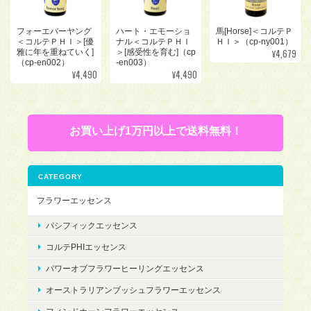
フォーエバーヤング
ハート・エモーショ
馬[Horse]＜コルテＰ
＜コルテＰＨＩ＞[優
ナル＜コルテＰＨＩ
ＨＩ＞（cp-ny001）
¥4,679
雅に年を重ねていく]
＞[感受性を育む]（cp
（cp-en002）
-en003）
¥4,490
¥4,490
お買い上げ1万円以上で送料無料！
CATEGORY
フラワーエッセンス
パシフィックエッセンス
コルテPHIエッセンス
パワーオブフラワーヒーリングエッセンス
オーストラリアンブッシュフラワーエッセンス