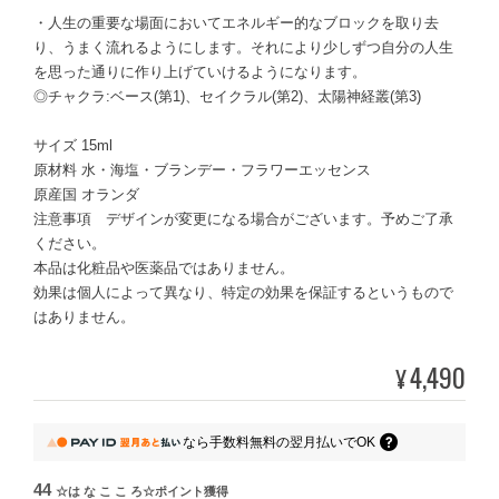
・人生の重要な場面においてエネルギー的なブロックを取り去
り、うまく流れるようにします。それにより少しずつ自分の人生
を思った通りに作り上げていけるようになります。
◎チャクラ:ベース(第1)、セイクラル(第2)、太陽神経叢(第3)
サイズ 15ml
原材料 水・海塩・ブランデー・フラワーエッセンス
原産国 オランダ
注意事項 デザインが変更になる場合がございます。予めご了承
ください。
本品は化粧品や医薬品ではありません。
効果は個人によって異なり、特定の効果を保証するというもので
はありません。
4,490
¥
なら
手数料無料の
翌月払いでOK
44
☆は な こ こ ろ☆ポイント
獲得