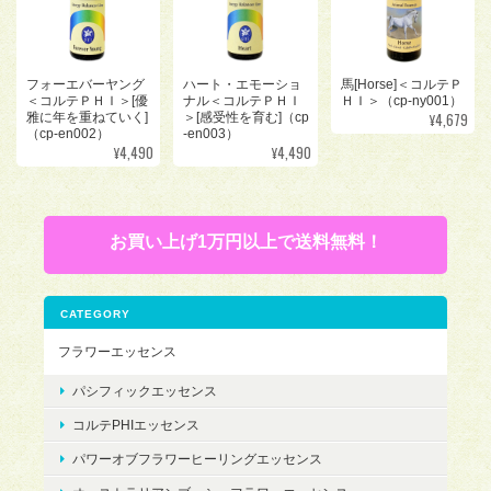
フォーエバーヤング
ハート・エモーショ
馬[Horse]＜コルテＰ
＜コルテＰＨＩ＞[優
ナル＜コルテＰＨＩ
ＨＩ＞（cp-ny001）
¥4,679
雅に年を重ねていく]
＞[感受性を育む]（cp
（cp-en002）
-en003）
¥4,490
¥4,490
お買い上げ1万円以上で送料無料！
CATEGORY
フラワーエッセンス
パシフィックエッセンス
コルテPHIエッセンス
パワーオブフラワーヒーリングエッセンス