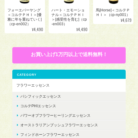
フォーエバーヤング
ハート・エモーショ
馬[Horse]＜コルテＰ
＜コルテＰＨＩ＞[優
ナル＜コルテＰＨＩ
ＨＩ＞（cp-ny001）
¥4,679
雅に年を重ねていく]
＞[感受性を育む]（cp
（cp-en002）
-en003）
¥4,490
¥4,490
お買い上げ1万円以上で送料無料！
CATEGORY
フラワーエッセンス
パシフィックエッセンス
コルテPHIエッセンス
パワーオブフラワーヒーリングエッセンス
オーストラリアンブッシュフラワーエッセンス
フィンドホーンフラワーエッセンス