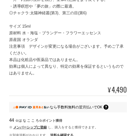
・誘導瞑想や「夢の旅」の際に最適。
◎チャクラ:太陽神経叢(第3)、第三の目(第6)
サイズ 15ml
原材料 水・海塩・ブランデー・フラワーエッセンス
原産国 オランダ
注意事項 デザインが変更になる場合がございます。予めご了承
ください。
本品は化粧品や医薬品ではありません。
効果は個人によって異なり、特定の効果を保証するというもので
はありません。
4,490
¥
なら
手数料無料の
翌月払いでOK
44
☆は な こ こ ろ☆ポイント
獲得
※
メンバーシップに登録
し、購入をすると獲得できます。
※別途送料がかかります。
送料を確認する