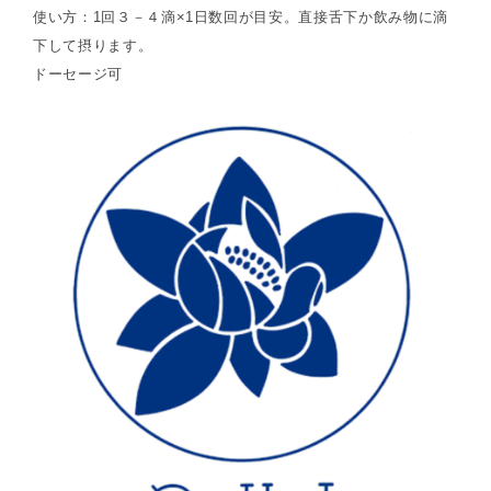
使い方：1回３－４滴×1日数回が目安。直接舌下か飲み物に滴
下して摂ります。
ドーセージ可