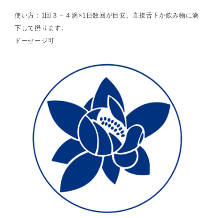
使い方：1回３－４滴×1日数回が目安。直接舌下か飲み物に滴
下して摂ります。
ドーセージ可