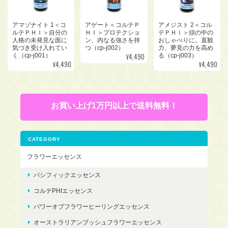
アマゾナイト 1＜コ
アゲート＜コルテＰ
アメジスト 2＜コル
ルテＰＨＩ＞自分の
ＨＩ＞プロテクショ
テＰＨＩ＞頭の中の
人格の未発見な面に
ン、内なる強さを持
おしゃべりに。直観
気づき受け入れてい
つ（cp-j002）
力、夢見の力を高め
¥4,490
く（cp-j001）
る（cp-j003）
¥4,490
¥4,490
お買い上げ1万円以上で送料無料！
CATEGORY
フラワーエッセンス
パシフィックエッセンス
コルテPHIエッセンス
パワーオブフラワーヒーリングエッセンス
オーストラリアンブッシュフラワーエッセンス