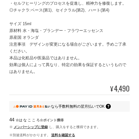
・セルフヒーリングのプロセスを促進し、精神力を修復します。
◎チャクラ:ベース(第1)、セイクラル(第2)、ハート(第4)
サイズ 15ml
原材料 水・海塩・ブランデー・フラワーエッセンス
原産国 オランダ
注意事項 デザインが変更になる場合がございます。予めご了承
ください。
本品は化粧品や医薬品ではありません。
効果は個人によって異なり、特定の効果を保証するというもので
はありません。
4,490
¥
なら
手数料無料の
翌月払いでOK
44
☆は な こ こ ろ☆ポイント
獲得
※
メンバーシップに登録
し、購入をすると獲得できます。
※別途送料がかかります。
送料を確認する