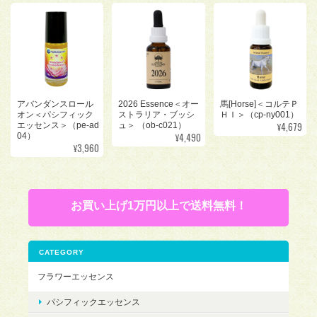
アバンダンスロール
2026 Essence＜オー
馬[Horse]＜コルテＰ
オン＜パシフィック
ストラリア・ブッシ
ＨＩ＞（cp-ny001）
¥4,679
エッセンス＞（pe-ad
ュ＞ （ob-c021）
¥4,490
04）
¥3,960
お買い上げ1万円以上で送料無料！
CATEGORY
フラワーエッセンス
パシフィックエッセンス