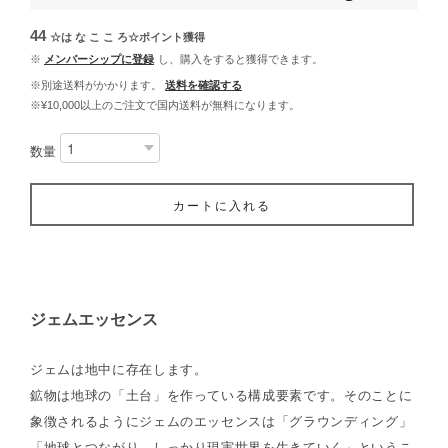
44
☆は な こ こ ろ☆ポイント
獲得
※
メンバーシップに登録
し、購入をすると獲得できます。
※別途送料がかかります。
送料を確認する
※¥10,000以上のご注文で国内送料が無料になります。
数量
カートに入れる
ジェムエッセンス
ジェムは地中に存在します。
鉱物は地球の「土台」を作っている構成要素です。そのことに
象徴されるようにジェムのエッセンスは「グラウンディング」
「地球とつながり、しっかり現実世界を生きていく」というこ