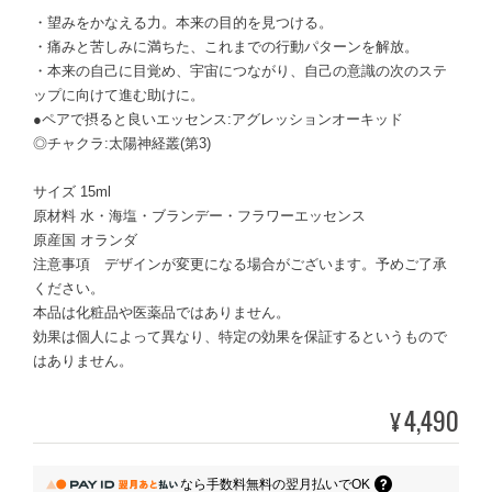
・望みをかなえる力。本来の目的を見つける。
・痛みと苦しみに満ちた、これまでの行動パターンを解放。
・本来の自己に目覚め、宇宙につながり、自己の意識の次のステ
ップに向けて進む助けに。
●ペアで摂ると良いエッセンス:アグレッションオーキッド
◎チャクラ:太陽神経叢(第3)
サイズ 15ml
原材料 水・海塩・ブランデー・フラワーエッセンス
原産国 オランダ
注意事項 デザインが変更になる場合がございます。予めご了承
ください。
本品は化粧品や医薬品ではありません。
効果は個人によって異なり、特定の効果を保証するというもので
はありません。
4,490
¥
なら
手数料無料の
翌月払いでOK