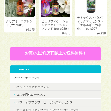
デトックス＜パシフ
クリアオーラブレン
ピュリフィケーショ
ィックエッセンス＞
ド (pw-e005)
ンオブエモーション
『エネルギーの浄
¥4,679
ブレンド (pw-e020 )
化』（pe-s007）
¥4,679
¥4,490
お買い上げ1万円以上で送料無料！
CATEGORY
フラワーエッセンス
パシフィックエッセンス
コルテPHIエッセンス
パワーオブフラワーヒーリングエッセンス
オーストラリアンブッシュフラワーエッセンス