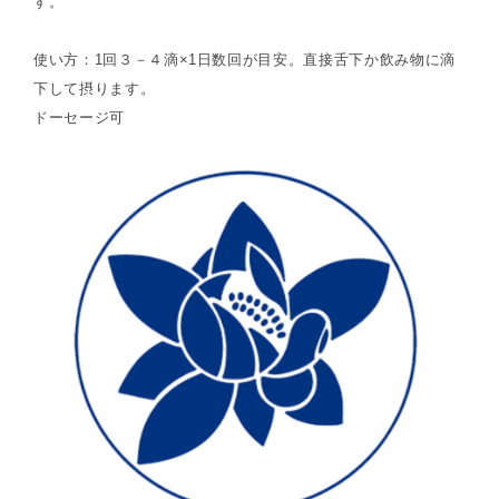
す。
使い方：1回３－４滴×1日数回が目安。直接舌下か飲み物に滴
下して摂ります。
ドーセージ可