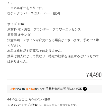
す。
・エネルギーをクリアに。
◎チャクラ:ベース(第1)、ハート(第4)
サイズ 15ml
原材料 水・海塩・ブランデー・フラワーエッセンス
原産国 オランダ
注意事項 デザインが変更になる場合がございます。予めご了承
ください。
本品は化粧品や医薬品ではありません。
効果は個人によって異なり、特定の効果を保証するというもので
はありません。
4,490
¥
なら
手数料無料の
翌月払いでOK
44
☆は な こ こ ろ☆ポイント
獲得
※
メンバーシップに登録
し、購入をすると獲得できます。