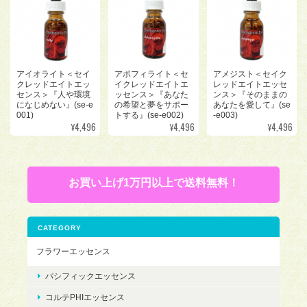
アイオライト＜セイ
アポフィライト＜セ
アメジスト＜セイク
クレッドエイトエッ
イクレッドエイトエ
レッドエイトエッセ
センス＞『人や環境
ッセンス＞『あなた
ンス＞『そのままの
になじめない』(se-e
の希望と夢をサポー
あなたを愛して』(se
001)
トする』(se-e002)
-e003)
¥4,496
¥4,496
¥4,496
お買い上げ1万円以上で送料無料！
CATEGORY
フラワーエッセンス
パシフィックエッセンス
コルテPHIエッセンス