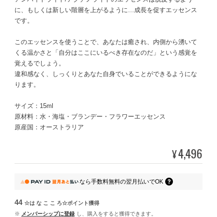
に、もしくは新しい階層を上がるように…成長を促すエッセンス
です。
このエッセンスを使うことで、あなたは癒され、内側から湧いて
くる温かさと「自分はここにいるべき存在なのだ」という感覚を
覚えるでしょう。
違和感なく、しっくりとあなた自身でいることができるようにな
ります。
サイズ：15ml
原材料：水・海塩・ブランデー・フラワーエッセンス
原産国：オーストラリア
4,496
¥
なら
手数料無料の
翌月払いでOK
44
☆は な こ こ ろ☆ポイント
獲得
※
メンバーシップに登録
し、購入をすると獲得できます。