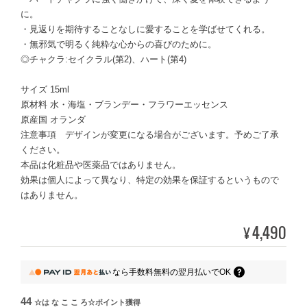
に。
・見返りを期待することなしに愛することを学ばせてくれる。
・無邪気で明るく純粋な心からの喜びのために。
◎チャクラ:セイクラル(第2)、ハート(第4)
サイズ 15ml
原材料 水・海塩・ブランデー・フラワーエッセンス
原産国 オランダ
注意事項 デザインが変更になる場合がございます。予めご了承
ください。
本品は化粧品や医薬品ではありません。
効果は個人によって異なり、特定の効果を保証するというもので
はありません。
4,490
¥
なら
手数料無料の
翌月払いでOK
44
☆は な こ こ ろ☆ポイント
獲得