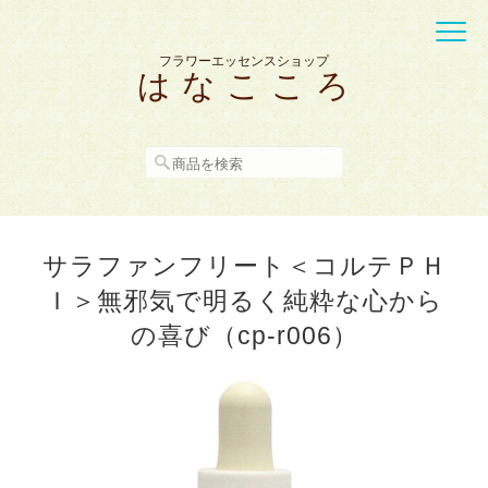
フラワーエッセンスショップ
は な こ こ ろ
サラファンフリート＜コルテＰＨ
Ｉ＞無邪気で明るく純粋な心から
の喜び（cp-r006）