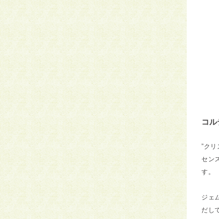
コル
”ク
セン
す。
ジェ
だし