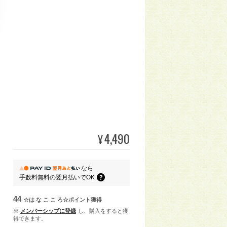
4,490
¥
なら
手数料無料の
翌月払いでOK
44
☆は な こ こ ろ☆ポイント
獲得
※
メンバーシップに登録
し、購入をすると獲
得できます。