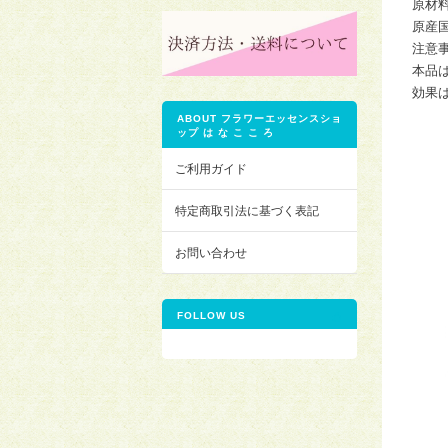
原材
原産国
注意
本品
効果
ABOUT フラワーエッセンスショ
ップ は な こ こ ろ
ご利用ガイド
特定商取引法に基づく表記
お問い合わせ
FOLLOW US