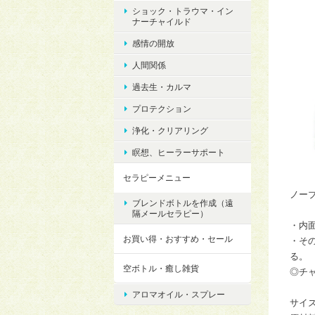
ショック・トラウマ・イン
ナーチャイルド
感情の開放
人間関係
過去生・カルマ
プロテクション
浄化・クリアリング
瞑想、ヒーラーサポート
セラピーメニュー
ノー
ブレンドボトルを作成（遠
隔メールセラピー）
・内
お買い得・おすすめ・セール
・そ
る。
空ボトル・癒し雑貨
◎チャ
アロマオイル・スプレー
サイズ 