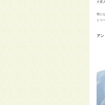
大変
他に
トリ
アン