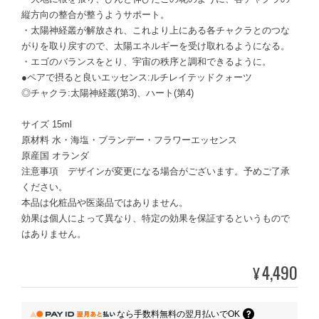
縦方向の整合が整うようサポート。
・太陽神経叢が解放され、これより上にある各チャクラとのつな
がりを取り戻すので、太陽エネルギーを受け取れるようになる。
・エゴのバランスをとり、宇宙の秩序と調和できるように。
●ペアで摂ると良いエッセンス:ルチレイテッドクォーツ
◎チャクラ:太陽神経叢(第3)、ハート(第4)
サイズ 15ml
原材料 水・海塩・ブランデー・フラワーエッセンス
原産国 オランダ
注意事項 デザインが変更になる場合がございます。予めご了承
ください。
本品は化粧品や医薬品ではありません。
効果は個人によって異なり、特定の効果を保証するというもので
はありません。
4,490
¥
なら
手数料無料の
翌月払いでOK