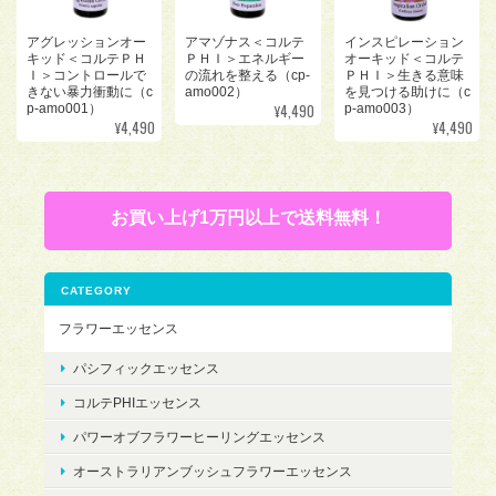
アグレッションオー
アマゾナス＜コルテ
インスピレーション
キッド＜コルテＰＨ
ＰＨＩ＞エネルギー
オーキッド＜コルテ
Ｉ＞コントロールで
の流れを整える（cp-
ＰＨＩ＞生きる意味
きない暴力衝動に（c
amo002）
を見つける助けに（c
¥4,490
p-amo001）
p-amo003）
¥4,490
¥4,490
お買い上げ1万円以上で送料無料！
CATEGORY
フラワーエッセンス
パシフィックエッセンス
コルテPHIエッセンス
パワーオブフラワーヒーリングエッセンス
オーストラリアンブッシュフラワーエッセンス