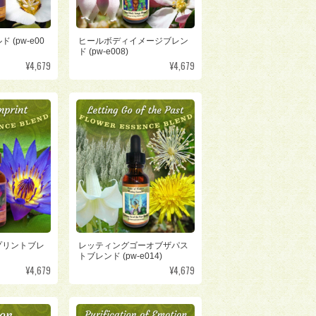
(pw-e00
ヒールボディイメージブレン
ド (pw-e008)
¥4,679
¥4,679
プリントブレ
レッティングゴーオブザパス
トブレンド (pw-e014)
¥4,679
¥4,679