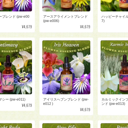
ブレンド (pw-e00
アースアライメントブレンド
ハッピーチャイルド 
(pw-e006)
7)
¥4,679
¥4,679
ー (pw-e011)
アイリスへブンブレンド (pw-
カルミックイン
e012 )
ンド (pw-e013)
¥4,679
¥4,679