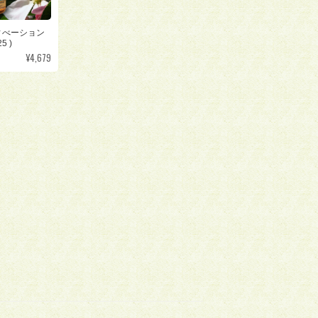
ィべーション
5 )
¥4,679