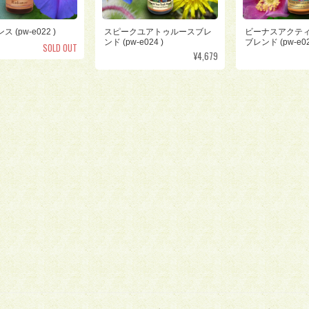
 (pw-e022 )
スピークユアトゥルースブレ
ビーナスアクテ
ンド (pw-e024 )
ブレンド (pw-e02
SOLD OUT
¥4,679