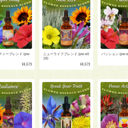
ィーブレンド (pw-
ニューライフブレンド (pw-e0
パッション (pw-e
18)
¥4,679
¥4,679