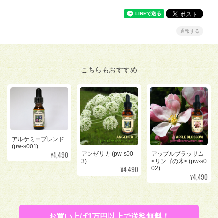
通報する
こちらもおすすめ
アルケミーブレンド
(pw-s001)
¥4,490
アンゼリカ (pw-s00
アップルブラッサム
3)
<リンゴの木> (pw-s0
¥4,490
02)
¥4,490
お買い上げ1万円以上で送料無料！