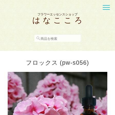
フラワーエッセンスショップ
は な こ こ ろ
フロックス (pw-s056)