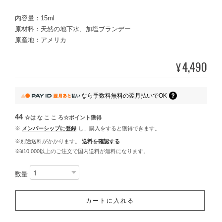
内容量：15ml
原材料：天然の地下水、加塩ブランデー
原産地：アメリカ
4,490
¥
なら
手数料無料の
翌月払いでOK
44
☆は な こ こ ろ☆ポイント
獲得
※
メンバーシップに登録
し、購入をすると獲得できます。
※別途送料がかかります。
送料を確認する
※¥10,000以上のご注文で国内送料が無料になります。
数量
カートに入れる