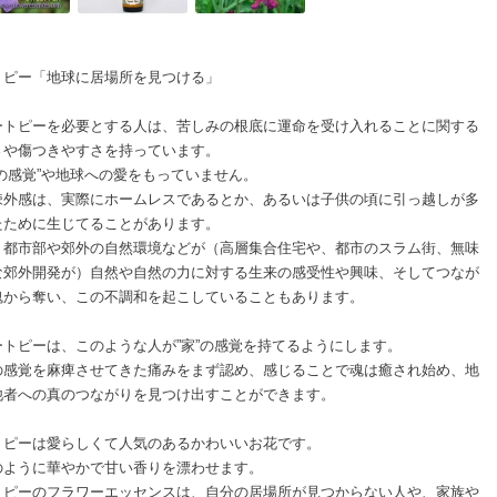
トピー「地球に居場所を見つける」
ートピーを必要とする人は、苦しみの根底に運命を受け入れることに関する
さや傷つきやすさを持っています。
所の感覚”や地球への愛をもっていません。
疎外感は、実際にホームレスであるとか、あるいは子供の頃に引っ越しが多
たために生じてることがあります。
、都市部や郊外の自然環境などが（高層集合住宅や、都市のスラム街、無味
な郊外開発が）自然や自然の力に対する生来の感受性や興味、そしてつなが
魂から奪い、この不調和を起こしていることもあります。
ートピーは、このような人が”家”の感覚を持てるようにします。
の感覚を麻痺させてきた痛みをまず認め、感じることで魂は癒され始め、地
他者への真のつながりを見つけ出すことができます。
トピーは愛らしくて人気のあるかわいいお花です。
のように華やかで甘い香りを漂わせます。
トピーのフラワーエッセンスは、自分の居場所が見つからない人や、家族や