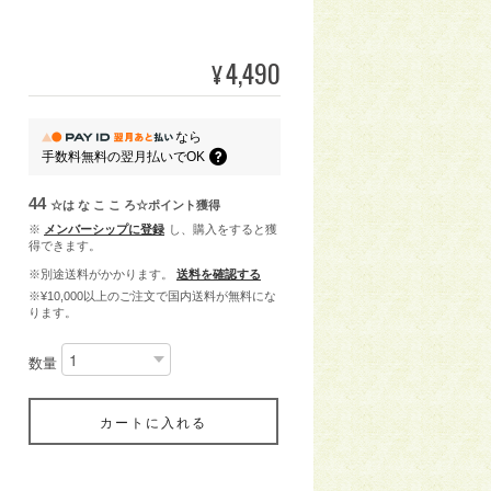
4,490
¥
なら
手数料無料の
翌月払いでOK
44
☆は な こ こ ろ☆ポイント
獲得
※
メンバーシップに登録
し、購入をすると獲
得できます。
※別途送料がかかります。
送料を確認する
※¥10,000以上のご注文で国内送料が無料にな
ります。
数量
カートに入れる