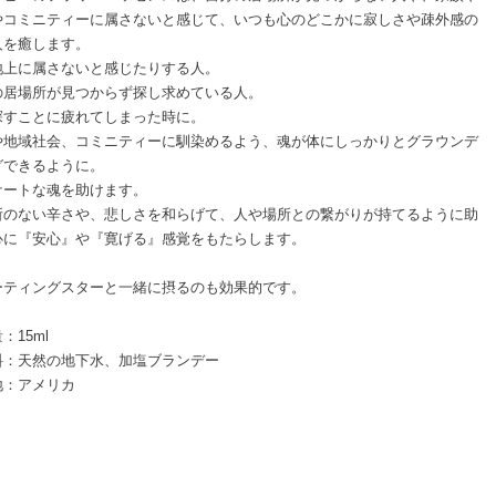
やコミニティーに属さないと感じて、いつも心のどこかに寂しさや疎外感の
人を癒します。
地上に属さないと感じたりする人。
の居場所が見つからず探し求めている人。
探すことに疲れてしまった時に。
や地域社会、コミニティーに馴染めるよう、魂が体にしっかりとグラウンデ
グできるように。
ケートな魂を助けます。
所のない辛さや、悲しさを和らげて、人や場所との繋がりが持てるように助
心に『安心』や『寛げる』感覚をもたらします。
ーティングスターと一緒に摂るのも効果的です。
：15ml
料：天然の地下水、加塩ブランデー
地：アメリカ