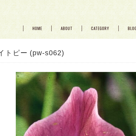
HOME
ABOUT
CATEGORY
BLO
トピー (pw-s062)