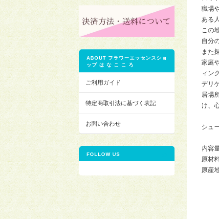
職場
ある
この
自分
また
ABOUT フラワーエッセンスショ
家庭
ップ は な こ こ ろ
ィン
ご利用ガイド
デリ
居場
特定商取引法に基づく表記
け、
お問い合わせ
シュ
内容量
FOLLOW US
原材
原産