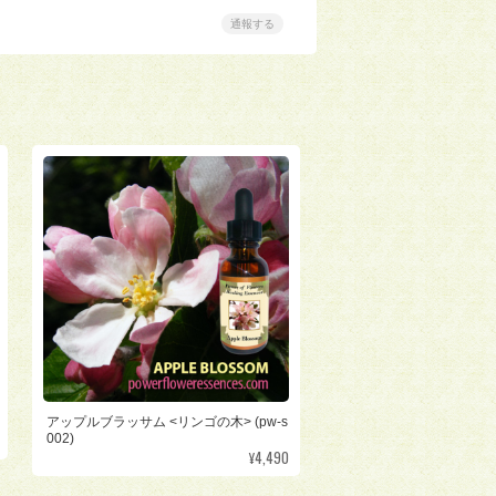
通報する
アップルブラッサム <リンゴの木> (pw-s
002)
¥4,490