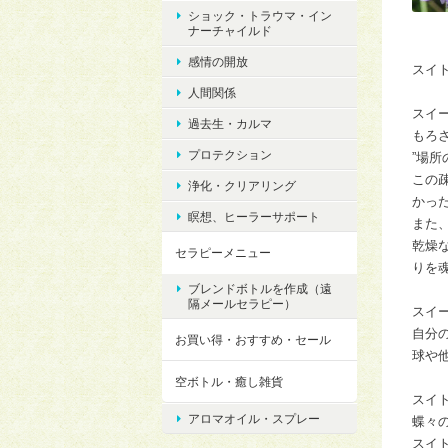
ショック・トラウマ・イン
ナーチャイルド
感情の開放
スイ
人間関係
スイ
過去生・カルマ
もろ
プロテクション
”場
この
浄化・クリアリング
かっ
瞑想、ヒーラーサポート
また
乾燥
セラピーメニュー
りを
ブレンドボトルを作成（遠
隔メールセラピー）
スイ
自分
お買い得・おすすめ・セール
球や
空ボトル・癒し雑貨
スイ
アロマオイル・スプレー
蝶々
スイ