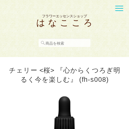
フラワーエッセンスショップ
は な こ こ ろ
チェリー <桜> 『心からくつろぎ明
るく今を楽しむ』 (fh-s008)