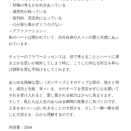
・対極の考えがせめぎあっている
・感受性が鈍っている
・批判的、否定的になっている
・心が落ち着かずくつろげない
＜アファメーション＞
私のハートは開かれていて、自分自身や人々への愛と共感にあふ
れています。
チェリーのフラワーエッセンスは、頭で考えることとハートに湧
き上がる思いが相対してしまう時に、こうした内なる対立を和ら
げ調和を育む手助けをしてくれます。
あらゆる両極な思い（ポジティブとネガティブな部分、強さと弱
さ、成功と失敗、等々）を、そのすべてを否定せずに心を開いて
それを受け入れると、愛し愛される能力はさらに高まります。
そして、私たちは人生のあらゆる瞬間の貴重さに気づくのです。
人生をせいいっぱい生きることの大切さを、そして一瞬一瞬を慈
しむ大切さを、心から理解するのです。
内容量：15ml