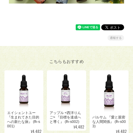
通報する
こちらもおすすめ
アップル <西洋りん
エイシェントユー
バルサム 『愛と親密
ご> 『目標を達成へ
『生まれてきた目的
な人間関係』 (fh-s00
と導く』 (fh-s002)
への新たな旅』 (fh-s
¥4,482
3)
001)
¥4,482
¥4,482