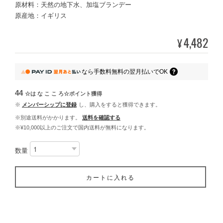
原材料：天然の地下水、加塩ブランデー
原産地：イギリス
4,482
¥
なら
手数料無料の
翌月払いでOK
44
☆は な こ こ ろ☆ポイント
獲得
※
メンバーシップに登録
し、購入をすると獲得できます。
※別途送料がかかります。
送料を確認する
※¥10,000以上のご注文で国内送料が無料になります。
数量
カートに入れる