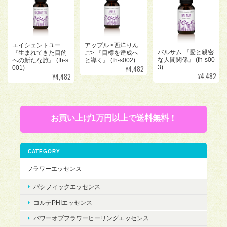
アップル <西洋りん
エイシェントユー
バルサム 『愛と親密
ご> 『目標を達成へ
『生まれてきた目的
な人間関係』 (fh-s00
と導く』 (fh-s002)
への新たな旅』 (fh-s
¥4,482
3)
001)
¥4,482
¥4,482
お買い上げ1万円以上で送料無料！
CATEGORY
フラワーエッセンス
パシフィックエッセンス
コルテPHIエッセンス
パワーオブフラワーヒーリングエッセンス