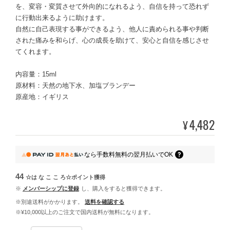
を、変容・変質させて外向的になれるよう、自信を持って恐れず
に行動出来るように助けます。
自然に自己表現する事ができるよう、他人に責められる事や判断
された痛みを和らげ、心の成長を助けて、安心と自信を感じさせ
てくれます。
内容量：15ml
原材料：天然の地下水、加塩ブランデー
原産地：イギリス
4,482
¥
なら
手数料無料の
翌月払いでOK
44
☆は な こ こ ろ☆ポイント
獲得
※
メンバーシップに登録
し、購入をすると獲得できます。
※別途送料がかかります。
送料を確認する
※¥10,000以上のご注文で国内送料が無料になります。