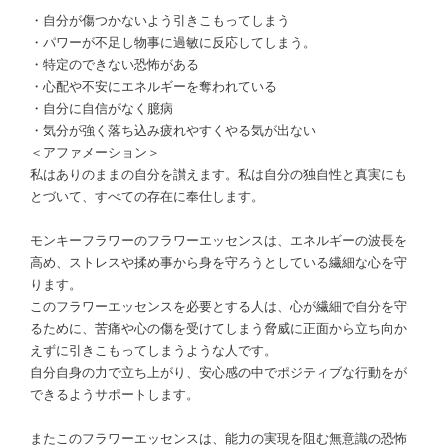
・自分が傷つかないよう引きこもってしまう
・パワーが不足し物事に過敏に反応してしまう。
・特定のできない恐怖がある
・心配や不安にエネルギーを奪われている
・自分に自信がなく臆病
・気分が強く落ち込み疲れやすくやる気が出ない
＜アファメーション＞
私はありのままの自分を讃えます。私は自分の独自性と真実にも
とづいて、すべての存在に奉仕します。
モンキーフラワーのフラワーエッセンスは、エネルギーの波長を
高め、ストレスや揉め事から身を守ろうとしている繊細な心を守
ります。
このフラワーエッセンスを必要とする人は、心が繊細で自分を守
るために、苦痛や心の傷を受けてしまう脅威に正面から立ち向か
えずに引きこもってしまうような人です。
自分自身の力で立ち上がり、安心感の中でポジティブな行動をが
できるようサポートします。
またこのフラワーエッセンスは、能力の実現を阻む無意識の恐怖