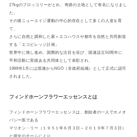
27kgのブロッコリーがとれ、奇跡の土地として有名になりまし
た。
その後ニューエイジ運動の中心的存在として多くの人達を育
て、
さらに自然と調和した家＝エコハウスや都市を自然と共同創造
する「エコビレッジ計画」
世界中に推し進め、国際的な注目を浴び、国連設立50周年に
平和活動に実績ある共同体として表彰され、
1998年1月には国連からNGO（非政府組織）として正式に認可
されました。
フィンドホーンフラワーエッセンスとは
フィンドホーンフラワーエッセンスは、創始者の一人でホメオ
パシー医である
マリオン・リー（１９５１年６月３日～２０１９年７月３日）
と彼女のチームにより、