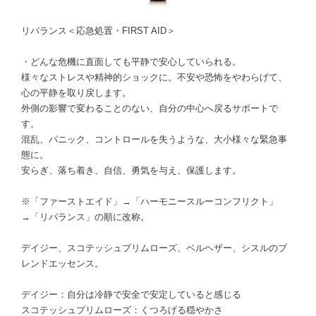
リバランス＜応急処置・FIRST AID＞
・どんな危機に直面しても平静で安心していられる。
様々なストレスや精神的ショックに。不安や恐怖をやわらげて、
心の平静を取り戻します。
外側の影響で変わることのない、自分の中心へ戻るサポートで
す。
混乱、パニック、コントロールを失うような、大小様々な緊急事
態に。
安らぎ、落ち着き、自信、勇気を与え、保護します。
※「ファーストエイド」→「ハーモニースルーコンフリクト」
→「リバランス」の順に改称。
デイジー、スコテッシュプリムローズ、ベルヘザー、シスルのブ
レンドエッセンス。
デイジー：自分は冷静で安全で安定していると感じる
スコテッシュプリムローズ：くつろげる穏やかさ