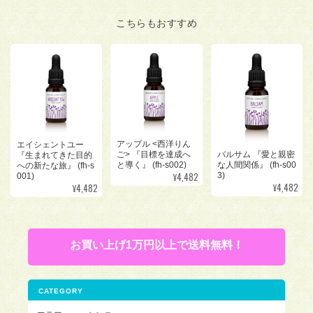
こちらもおすすめ
アップル <西洋りん
エイシェントユー
バルサム 『愛と親密
ご> 『目標を達成へ
『生まれてきた目的
な人間関係』 (fh-s00
と導く』 (fh-s002)
への新たな旅』 (fh-s
¥4,482
3)
001)
¥4,482
¥4,482
お買い上げ1万円以上で送料無料！
CATEGORY