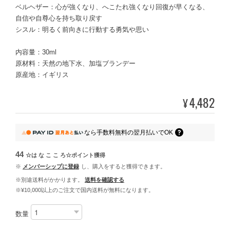
ベルヘザー：心が強くなり、へこたれ強くなり回復が早くなる、
自信や自尊心を持ち取り戻す
シスル：明るく前向きに行動する勇気や思い
内容量：30ml
原材料：天然の地下水、加塩ブランデー
原産地：イギリス
4,482
¥
なら
手数料無料の
翌月払いでOK
44
☆は な こ こ ろ☆ポイント
獲得
※
メンバーシップに登録
し、購入をすると獲得できます。
※別途送料がかかります。
送料を確認する
※¥10,000以上のご注文で国内送料が無料になります。
数量